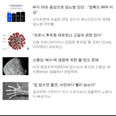
AI가 10초 음성으로 당뇨병 진단…”정확도 86% 이
상”
스마트폰에 녹음된 10초 정도의 목소리만으로 제2형
당뇨병 여부를..
“코로나 후유증 세로토닌 고갈과 관련 있다”
신종 코로나바이러스 감염증 후유증 '롱 코로나'(Long
COVID)가 세로토닌..
소행성 ‘베누’에 생명체 위한 물·탄소 존재
미국 항공우주국(NASA) 탐사선이 회수한 소행성 ‘베
누(Bennu)’ 샘플에서 생명체에..
“집 없으면 흡연, 비만보다 빨리 늙는다”
임대주택 거주자가 자가 소유자보다 생물학적 노화가
더 빠르다는..