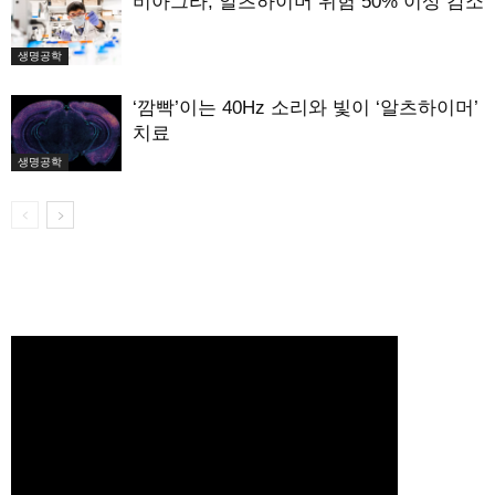
비아그라, 알츠하이머 위험 50% 이상 감소
생명공학
‘깜빡’이는 40Hz 소리와 빛이 ‘알츠하이머’
치료
생명공학