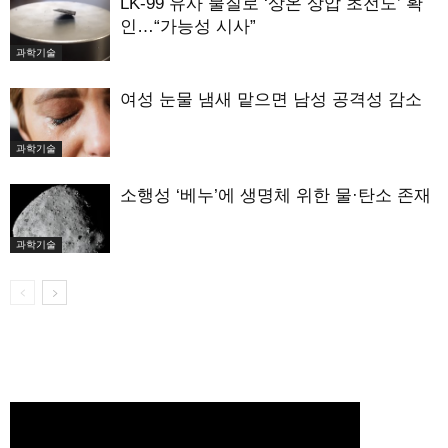
LK-99 유사 물질로 ‘상온 상압 초전도’ 확
인…“가능성 시사”
과학기술
여성 눈물 냄새 맡으면 남성 공격성 감소
과학기술
소행성 ‘베누’에 생명체 위한 물·탄소 존재
과학기술