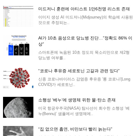
미드저니 훈련에 아티스트 1만6천명 리스트 존재
이미지 생성 AI 미드저니(Midjourney)의 학습에 사용된
것으로 추정되는..
AI가 10초 음성으로 당뇨병 진단…”정확도 86% 이
상”
스마트폰에 녹음된 10초 정도의 목소리만으로 제2형
당뇨병 여부를..
“코로나 후유증 세로토닌 고갈과 관련 있다”
신종 코로나바이러스 감염증 후유증 '롱 코로나'(Long
COVID)가 세로토닌..
소행성 ‘베누’에 생명체 위한 물·탄소 존재
미국 항공우주국(NASA) 탐사선이 회수한 소행성 ‘베
누(Bennu)’ 샘플에서 생명체에..
“집 없으면 흡연, 비만보다 빨리 늙는다”