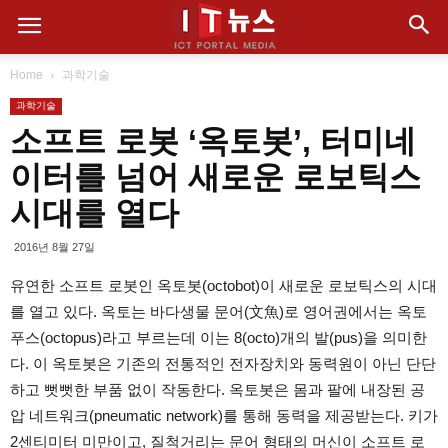
Home
과학기술
과학기술
소프트 로봇 ‘옥토봇’, 터미네
이터를 넘어 새로운 로보틱스
시대를 열다
2016년 8월 27일
유연한 소프트 로봇인 옥토봇(octobot)이 새로운 로보틱스의 시대
를 열고 있다. 옥토는 바다생물 문어(文魚)로 영어권에서는 옥토
푸스(octopus)라고 부르는데 이는 8(octo)개의 발(pus)을 의미한
다. 이 옥토봇은 기존의 전통적인 전자장치와 동력원이 아닌 단단
하고 뻣뻣한 부품 없이 작동한다. 옥토봇은 몸과 팔에 내장된 공
압 네트워크(pneumatic network)를 통해 동력을 제공받는다. 키가
2센티미터 미만이고, 질척거리는 문어 형태의 머신이 소프트 로