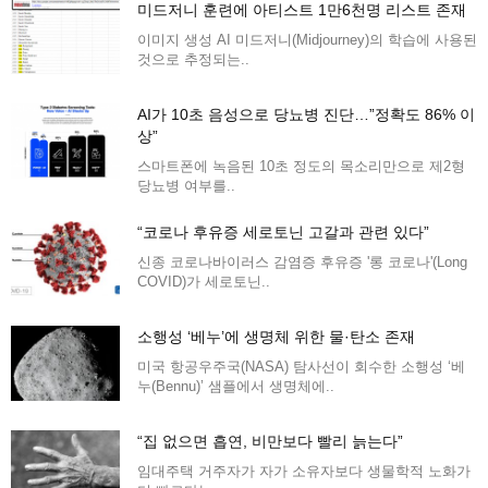
미드저니 훈련에 아티스트 1만6천명 리스트 존재
이미지 생성 AI 미드저니(Midjourney)의 학습에 사용된
것으로 추정되는..
AI가 10초 음성으로 당뇨병 진단…”정확도 86% 이
상”
스마트폰에 녹음된 10초 정도의 목소리만으로 제2형
당뇨병 여부를..
“코로나 후유증 세로토닌 고갈과 관련 있다”
신종 코로나바이러스 감염증 후유증 '롱 코로나'(Long
COVID)가 세로토닌..
소행성 ‘베누’에 생명체 위한 물·탄소 존재
미국 항공우주국(NASA) 탐사선이 회수한 소행성 ‘베
누(Bennu)’ 샘플에서 생명체에..
“집 없으면 흡연, 비만보다 빨리 늙는다”
임대주택 거주자가 자가 소유자보다 생물학적 노화가