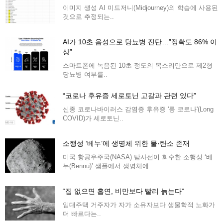
이미지 생성 AI 미드저니(Midjourney)의 학습에 사용된
것으로 추정되는..
AI가 10초 음성으로 당뇨병 진단…”정확도 86% 이
상”
스마트폰에 녹음된 10초 정도의 목소리만으로 제2형
당뇨병 여부를..
“코로나 후유증 세로토닌 고갈과 관련 있다”
신종 코로나바이러스 감염증 후유증 '롱 코로나'(Long
COVID)가 세로토닌..
소행성 ‘베누’에 생명체 위한 물·탄소 존재
미국 항공우주국(NASA) 탐사선이 회수한 소행성 ‘베
누(Bennu)’ 샘플에서 생명체에..
“집 없으면 흡연, 비만보다 빨리 늙는다”
임대주택 거주자가 자가 소유자보다 생물학적 노화가
더 빠르다는..