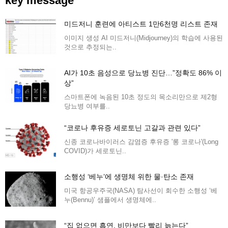
key message
미드저니 훈련에 아티스트 1만6천명 리스트 존재
이미지 생성 AI 미드저니(Midjourney)의 학습에 사용된
것으로 추정되는..
AI가 10초 음성으로 당뇨병 진단…”정확도 86% 이
상”
스마트폰에 녹음된 10초 정도의 목소리만으로 제2형
당뇨병 여부를..
“코로나 후유증 세로토닌 고갈과 관련 있다”
신종 코로나바이러스 감염증 후유증 '롱 코로나'(Long
COVID)가 세로토닌..
소행성 ‘베누’에 생명체 위한 물·탄소 존재
미국 항공우주국(NASA) 탐사선이 회수한 소행성 ‘베
누(Bennu)’ 샘플에서 생명체에..
“집 없으면 흡연, 비만보다 빨리 늙는다”