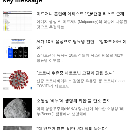
key message
미드저니 훈련에 아티스트 1만6천명 리스트 존재
이미지 생성 AI 미드저니(Midjourney)의 학습에 사용된
것으로 추정되는..
AI가 10초 음성으로 당뇨병 진단…”정확도 86% 이
상”
스마트폰에 녹음된 10초 정도의 목소리만으로 제2형
당뇨병 여부를..
“코로나 후유증 세로토닌 고갈과 관련 있다”
신종 코로나바이러스 감염증 후유증 '롱 코로나'(Long
COVID)가 세로토닌..
소행성 ‘베누’에 생명체 위한 물·탄소 존재
미국 항공우주국(NASA) 탐사선이 회수한 소행성 ‘베
누(Bennu)’ 샘플에서 생명체에..
“집 없으면 흡연, 비만보다 빨리 늙는다”