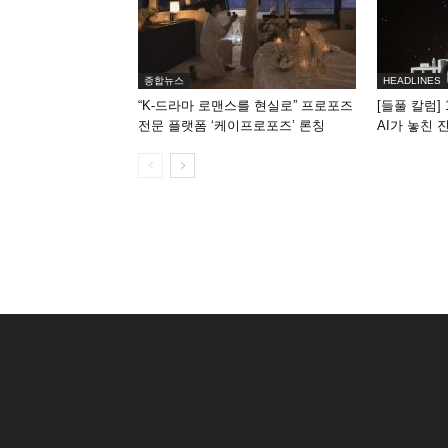
종합뉴스
HEADLINES
“K-드라마 로맨스를 현실로” 프로포즈
[들풀 칼럼] 
전문 플랫폼 ‘케이프로포즈’ 론칭
AI가 놓친 