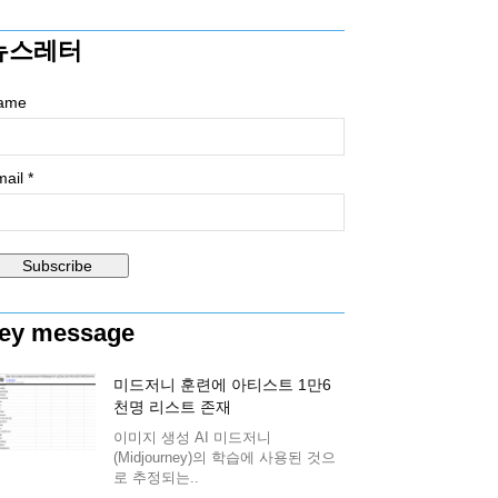
뉴스레터
ame
ail *
ey message
미드저니 훈련에 아티스트 1만6
천명 리스트 존재
이미지 생성 AI 미드저니
(Midjourney)의 학습에 사용된 것으
로 추정되는..