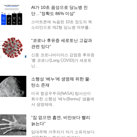
AI가 10초 음성으로 당뇨병 진
단…”정확도 86% 이상”
스마트폰에 녹음된 10초 정도의 목
소리만으로 제2형 당뇨병 여부를..
“코로나 후유증 세로토닌 고갈과
관련 있다”
신종 코로나바이러스 감염증 후유증
'롱 코로나'(Long COVID)가 세로토
닌..
소행성 ‘베누’에 생명체 위한 물·
탄소 존재
미국 항공우주국(NASA) 탐사선이
회수한 소행성 ‘베누(Bennu)’ 샘플에
서 생명체에..
“집 없으면 흡연, 비만보다 빨리
늙는다”
임대주택 거주자가 자가 소유자보다