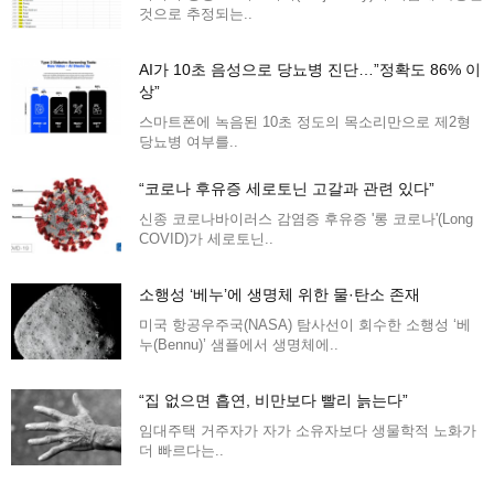
것으로 추정되는..
AI가 10초 음성으로 당뇨병 진단…”정확도 86% 이
상”
스마트폰에 녹음된 10초 정도의 목소리만으로 제2형
당뇨병 여부를..
“코로나 후유증 세로토닌 고갈과 관련 있다”
신종 코로나바이러스 감염증 후유증 '롱 코로나'(Long
COVID)가 세로토닌..
소행성 ‘베누’에 생명체 위한 물·탄소 존재
미국 항공우주국(NASA) 탐사선이 회수한 소행성 ‘베
누(Bennu)’ 샘플에서 생명체에..
“집 없으면 흡연, 비만보다 빨리 늙는다”
임대주택 거주자가 자가 소유자보다 생물학적 노화가
더 빠르다는..