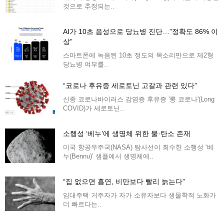
것으로 추정되는..
AI가 10초 음성으로 당뇨병 진단…”정확도 86% 이
상”
스마트폰에 녹음된 10초 정도의 목소리만으로 제2형
당뇨병 여부를..
“코로나 후유증 세로토닌 고갈과 관련 있다”
신종 코로나바이러스 감염증 후유증 '롱 코로나'(Long
COVID)가 세로토닌..
소행성 ‘베누’에 생명체 위한 물·탄소 존재
미국 항공우주국(NASA) 탐사선이 회수한 소행성 ‘베
누(Bennu)’ 샘플에서 생명체에..
“집 없으면 흡연, 비만보다 빨리 늙는다”
임대주택 거주자가 자가 소유자보다 생물학적 노화가
더 빠르다는..