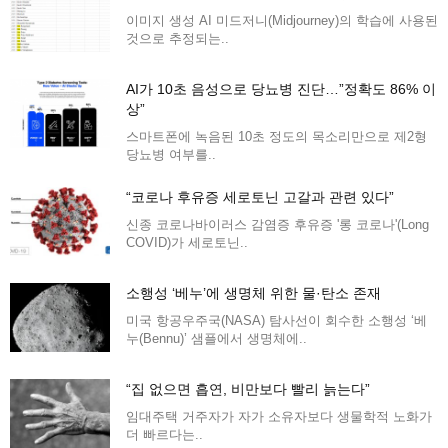
이미지 생성 AI 미드저니(Midjourney)의 학습에 사용된
것으로 추정되는..
AI가 10초 음성으로 당뇨병 진단…”정확도 86% 이
상”
스마트폰에 녹음된 10초 정도의 목소리만으로 제2형
당뇨병 여부를..
“코로나 후유증 세로토닌 고갈과 관련 있다”
신종 코로나바이러스 감염증 후유증 '롱 코로나'(Long
COVID)가 세로토닌..
소행성 ‘베누’에 생명체 위한 물·탄소 존재
미국 항공우주국(NASA) 탐사선이 회수한 소행성 ‘베
누(Bennu)’ 샘플에서 생명체에..
“집 없으면 흡연, 비만보다 빨리 늙는다”
임대주택 거주자가 자가 소유자보다 생물학적 노화가
더 빠르다는..