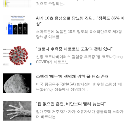
것으로 추정되는..
AI가 10초 음성으로 당뇨병 진단…”정확도 86% 이
상”
스마트폰에 녹음된 10초 정도의 목소리만으로 제2형
당뇨병 여부를..
“코로나 후유증 세로토닌 고갈과 관련 있다”
신종 코로나바이러스 감염증 후유증 '롱 코로나'(Long
COVID)가 세로토닌..
소행성 ‘베누’에 생명체 위한 물·탄소 존재
미국 항공우주국(NASA) 탐사선이 회수한 소행성 ‘베
누(Bennu)’ 샘플에서 생명체에..
“집 없으면 흡연, 비만보다 빨리 늙는다”
임대주택 거주자가 자가 소유자보다 생물학적 노화가
더 빠르다는..