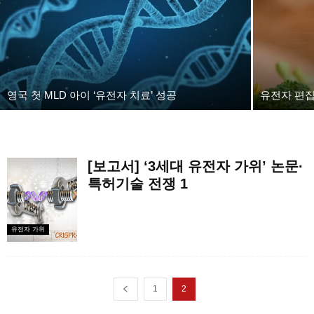
영국 첫 MLD 아이 ‘유전자 치료’ 성공
유전자 편집
[보고서] ‘3세대 유전자 가위’ 논문·
특허기술 전쟁 1
유전자 가위
1
2