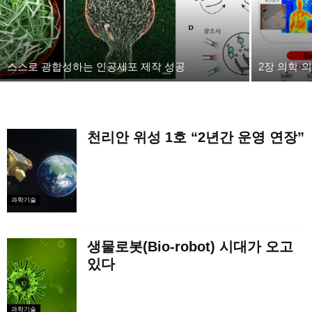
스스로 광합성하는 인공세포 제작 성공
2장 의학·
천리안 위성 1호 “2년간 운영 연장”
과학기술
생물로봇(Bio-robot) 시대가 오고
있다
과학기술