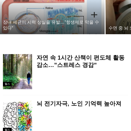
장내 세균이 시력 상실을 유발…”항생제로 막을 수
있다”
수면 중 뇌
자연 속 1시간 산책이 편도체 활동
감소…”스트레스 경감”
헬스
뇌 전기자극, 노인 기억력 높아져
헬스