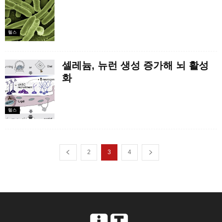
헬스
셀레늄, 뉴런 생성 증가해 뇌 활성
화
헬스
2
3
4