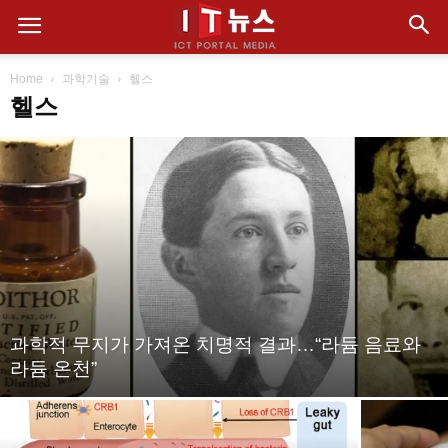
Home
과학기술
헬스
헬스
과학적 무지가 가져온 치명적 결과…“라듐 음료와
라듐 온천”