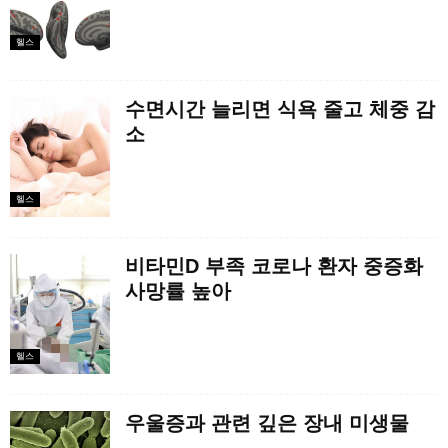
헬스
수면시간 늘리면 식욕 줄고 체중 감
소
헬스
비타민D 부족 코로나 환자 중증화
사망률 높아
헬스
우울증과 관련 깊은 장내 미생물