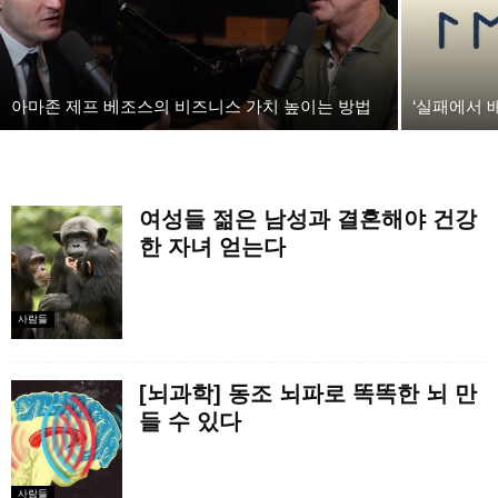
아마존 제프 베조스의 비즈니스 가치 높이는 방법
‘실패에서 
여성들 젊은 남성과 결혼해야 건강
한 자녀 얻는다
사람들
[뇌과학] 동조 뇌파로 똑똑한 뇌 만
들 수 있다
사람들