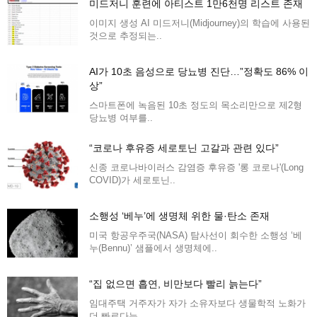
미드저니 훈련에 아티스트 1만6천명 리스트 존재
이미지 생성 AI 미드저니(Midjourney)의 학습에 사용된
것으로 추정되는..
AI가 10초 음성으로 당뇨병 진단…”정확도 86% 이
상”
스마트폰에 녹음된 10초 정도의 목소리만으로 제2형
당뇨병 여부를..
“코로나 후유증 세로토닌 고갈과 관련 있다”
신종 코로나바이러스 감염증 후유증 '롱 코로나'(Long
COVID)가 세로토닌..
소행성 ‘베누’에 생명체 위한 물·탄소 존재
미국 항공우주국(NASA) 탐사선이 회수한 소행성 ‘베
누(Bennu)’ 샘플에서 생명체에..
“집 없으면 흡연, 비만보다 빨리 늙는다”
임대주택 거주자가 자가 소유자보다 생물학적 노화가
더 빠르다는..