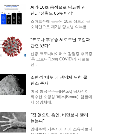
AI가 10초 음성으로 당뇨병 진
단…”정확도 86% 이상”
스마트폰에 녹음된 10초 정도의 목
소리만으로 제2형 당뇨병 여부를..
“코로나 후유증 세로토닌 고갈과
관련 있다”
신종 코로나바이러스 감염증 후유증
'롱 코로나'(Long COVID)가 세로토
닌..
소행성 ‘베누’에 생명체 위한 물·
탄소 존재
미국 항공우주국(NASA) 탐사선이
회수한 소행성 ‘베누(Bennu)’ 샘플에
서 생명체에..
“집 없으면 흡연, 비만보다 빨리
늙는다”
임대주택 거주자가 자가 소유자보다