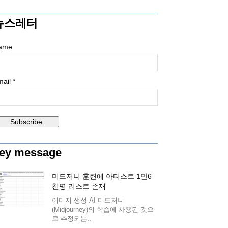
뉴스레터
ame
ail *
ey message
미드저니 훈련에 아티스트 1만6
천명 리스트 존재
이미지 생성 AI 미드저니
(Midjourney)의 학습에 사용된 것으
로 추정되는..