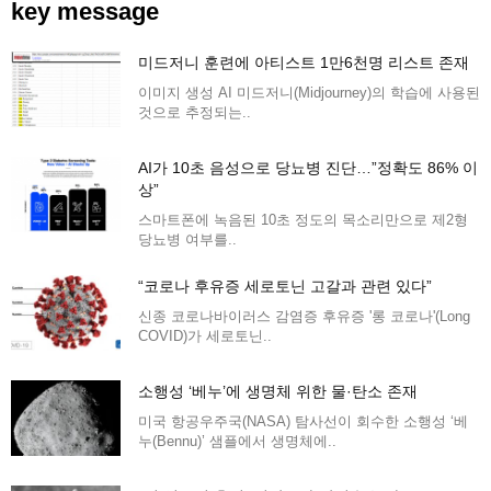
key message
미드저니 훈련에 아티스트 1만6천명 리스트 존재
이미지 생성 AI 미드저니(Midjourney)의 학습에 사용된
것으로 추정되는..
AI가 10초 음성으로 당뇨병 진단…”정확도 86% 이
상”
스마트폰에 녹음된 10초 정도의 목소리만으로 제2형
당뇨병 여부를..
“코로나 후유증 세로토닌 고갈과 관련 있다”
신종 코로나바이러스 감염증 후유증 '롱 코로나'(Long
COVID)가 세로토닌..
소행성 ‘베누’에 생명체 위한 물·탄소 존재
미국 항공우주국(NASA) 탐사선이 회수한 소행성 ‘베
누(Bennu)’ 샘플에서 생명체에..