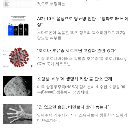
것으로 추정되는..
AI가 10초 음성으로 당뇨병 진단…”정확도 86% 이
상”
스마트폰에 녹음된 10초 정도의 목소리만으로 제2형
당뇨병 여부를..
“코로나 후유증 세로토닌 고갈과 관련 있다”
신종 코로나바이러스 감염증 후유증 '롱 코로나'(Long
COVID)가 세로토닌..
소행성 ‘베누’에 생명체 위한 물·탄소 존재
미국 항공우주국(NASA) 탐사선이 회수한 소행성 ‘베
누(Bennu)’ 샘플에서 생명체에..
“집 없으면 흡연, 비만보다 빨리 늙는다”
임대주택 거주자가 자가 소유자보다 생물학적 노화가
더 빠르다는..