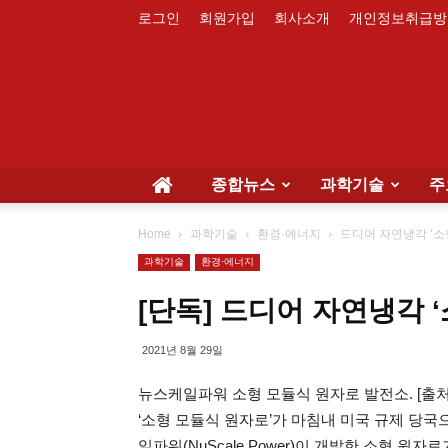
로그인
회원가입
회사소개
개인정보취급방
종합뉴스
과학기술
주
Home
과학기술
환경·에너지
드디어 자연냉각 ‘소
과학기술
환경·에너지
[단독] 드디어 자연냉각 
2021년 8월 29일
뉴스케일파워 소형 모듈식 원자로 발전소. [출처: 
‘소형 모듈식 원자로’가 마침내 미국 규제 당
일파워(NuScale Power)이 개발한 소형 원