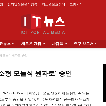
침
인터넷신문윤리강령
청소년보호정책
고충처리
요뉴스
새로운 관점
사람들
연구 보고서
IT
형 모듈식 원자로’ 승인
‘소형 모듈식 원자로’ 승인
News
NuScale Power] 자연냉각으로 안전하게 운용할 수 있는
국으로부터 승인을 받았다. 미국 원자력발전 전문회사 뉴스케
자로가 미국 원자력규제위원회(NRC) 승인을 받았다고 8월 28일