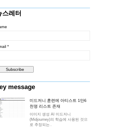
뉴스레터
ame
ail *
ey message
미드저니 훈련에 아티스트 1만6
천명 리스트 존재
이미지 생성 AI 미드저니
(Midjourney)의 학습에 사용된 것으
로 추정되는..