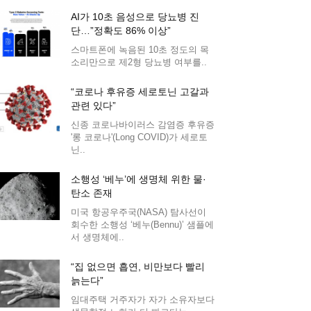
AI가 10초 음성으로 당뇨병 진
단…”정확도 86% 이상”
스마트폰에 녹음된 10초 정도의 목
소리만으로 제2형 당뇨병 여부를..
“코로나 후유증 세로토닌 고갈과
관련 있다”
신종 코로나바이러스 감염증 후유증
'롱 코로나'(Long COVID)가 세로토
닌..
소행성 ‘베누’에 생명체 위한 물·
탄소 존재
미국 항공우주국(NASA) 탐사선이
회수한 소행성 ‘베누(Bennu)’ 샘플에
서 생명체에..
“집 없으면 흡연, 비만보다 빨리
늙는다”
임대주택 거주자가 자가 소유자보다