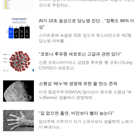
것으로 추정되는..
AI가 10초 음성으로 당뇨병 진단…”정확도 86% 이
상”
스마트폰에 녹음된 10초 정도의 목소리만으로 제2형
당뇨병 여부를..
“코로나 후유증 세로토닌 고갈과 관련 있다”
신종 코로나바이러스 감염증 후유증 '롱 코로나'(Long
COVID)가 세로토닌..
소행성 ‘베누’에 생명체 위한 물·탄소 존재
미국 항공우주국(NASA) 탐사선이 회수한 소행성 ‘베
누(Bennu)’ 샘플에서 생명체에..
“집 없으면 흡연, 비만보다 빨리 늙는다”
임대주택 거주자가 자가 소유자보다 생물학적 노화가
더 빠르다는..