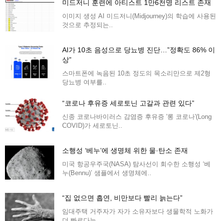
미드저니 훈련에 아티스트 1만6천명 리스트 존재
이미지 생성 AI 미드저니(Midjourney)의 학습에 사용된
것으로 추정되는..
AI가 10초 음성으로 당뇨병 진단…”정확도 86% 이
상”
스마트폰에 녹음된 10초 정도의 목소리만으로 제2형
당뇨병 여부를..
“코로나 후유증 세로토닌 고갈과 관련 있다”
신종 코로나바이러스 감염증 후유증 '롱 코로나'(Long
COVID)가 세로토닌..
소행성 ‘베누’에 생명체 위한 물·탄소 존재
미국 항공우주국(NASA) 탐사선이 회수한 소행성 ‘베
누(Bennu)’ 샘플에서 생명체에..
“집 없으면 흡연, 비만보다 빨리 늙는다”
임대주택 거주자가 자가 소유자보다 생물학적 노화가
더 빠르다는..