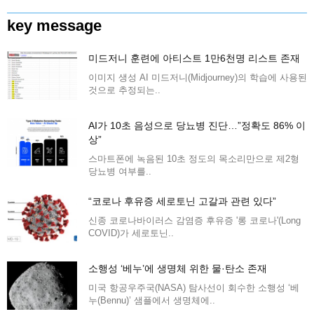
key message
미드저니 훈련에 아티스트 1만6천명 리스트 존재
이미지 생성 AI 미드저니(Midjourney)의 학습에 사용된
것으로 추정되는..
AI가 10초 음성으로 당뇨병 진단…”정확도 86% 이
상”
스마트폰에 녹음된 10초 정도의 목소리만으로 제2형
당뇨병 여부를..
“코로나 후유증 세로토닌 고갈과 관련 있다”
신종 코로나바이러스 감염증 후유증 '롱 코로나'(Long
COVID)가 세로토닌..
소행성 ‘베누’에 생명체 위한 물·탄소 존재
미국 항공우주국(NASA) 탐사선이 회수한 소행성 ‘베
누(Bennu)’ 샘플에서 생명체에..