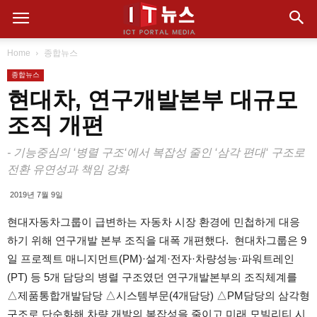
Home
종합뉴스
종합뉴스
현대차, 연구개발본부 대규모
조직 개편
- 기능중심의 ‘병렬 구조‘에서 복잡성 줄인 ‘삼각 편대‘ 구조로
전환 유연성과 책임 강화
2019년 7월 9일
현대자동차그룹이 급변하는 자동차 시장 환경에 민첩하게 대응
하기 위해 연구개발 본부 조직을 대폭 개편했다. 현대차그룹은 9
일 프로젝트 매니지먼트(PM)·설계·전자·차량성능·파워트레인
(PT) 등 5개 담당의 병렬 구조였던 연구개발본부의 조직체계를
△제품통합개발담당 △시스템부문(4개담당) △PM담당의 삼각형
구조로 단순화해 차량 개발의 복잡성을 줄이고 미래 모빌리티 시