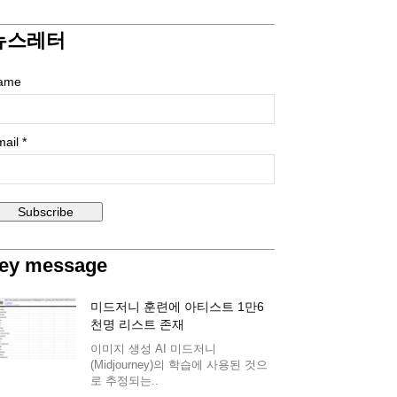
뉴스레터
ame
ail *
ey message
미드저니 훈련에 아티스트 1만6
천명 리스트 존재
이미지 생성 AI 미드저니
(Midjourney)의 학습에 사용된 것으
로 추정되는..