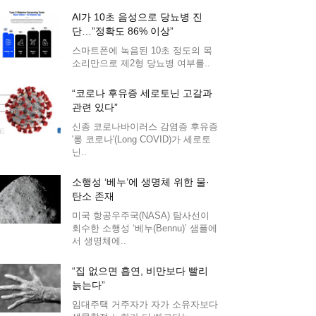
AI가 10초 음성으로 당뇨병 진
단…”정확도 86% 이상”
스마트폰에 녹음된 10초 정도의 목
소리만으로 제2형 당뇨병 여부를..
“코로나 후유증 세로토닌 고갈과
관련 있다”
신종 코로나바이러스 감염증 후유증
'롱 코로나'(Long COVID)가 세로토
닌..
소행성 ‘베누’에 생명체 위한 물·
탄소 존재
미국 항공우주국(NASA) 탐사선이
회수한 소행성 ‘베누(Bennu)’ 샘플에
서 생명체에..
“집 없으면 흡연, 비만보다 빨리
늙는다”
임대주택 거주자가 자가 소유자보다