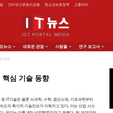
침
인터넷신문윤리강령
청소년보호정책
고충처리
요뉴스
새로운 관점
사람들
연구 보고서
IT
술 동향
 핵심 기술 동향
News
 등 IT기술은 물론 뇌과학, 수학, 첨단소재, 기초과학부터
속도의 획기적 기술진보가 이뤄지고 있다. 이는 산업 시스
 우리는 이를 '4차 산업혁명'이라고 부른다. AI, 빅데이터,