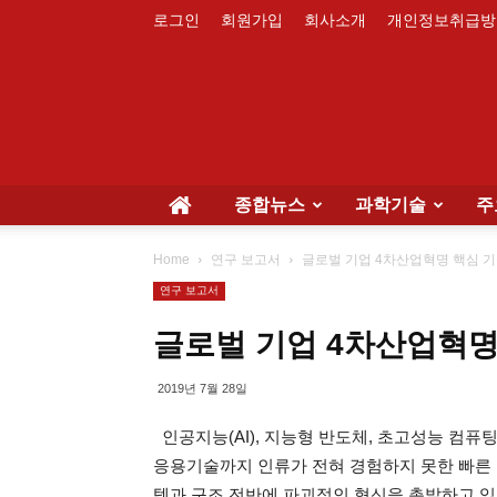
로그인
회원가입
회사소개
개인정보취급방
종합뉴스
과학기술
주
Home
연구 보고서
글로벌 기업 4차산업혁명 핵심 기
연구 보고서
글로벌 기업 4차산업혁명
2019년 7월 28일
인공지능(AI), 지능형 반도체, 초고성능 컴퓨팅
응용기술까지 인류가 전혀 경험하지 못한 빠른 
템과 구조 전반에 파괴적인 혁신을 촉발하고 있다.