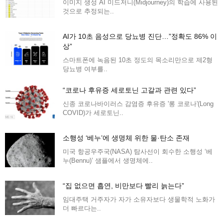
이미지 생성 AI 미드저니(Midjourney)의 학습에 사용된
것으로 추정되는..
AI가 10초 음성으로 당뇨병 진단…”정확도 86% 이
상”
스마트폰에 녹음된 10초 정도의 목소리만으로 제2형
당뇨병 여부를..
“코로나 후유증 세로토닌 고갈과 관련 있다”
신종 코로나바이러스 감염증 후유증 '롱 코로나'(Long
COVID)가 세로토닌..
소행성 ‘베누’에 생명체 위한 물·탄소 존재
미국 항공우주국(NASA) 탐사선이 회수한 소행성 ‘베
누(Bennu)’ 샘플에서 생명체에..
“집 없으면 흡연, 비만보다 빨리 늙는다”
임대주택 거주자가 자가 소유자보다 생물학적 노화가
더 빠르다는..