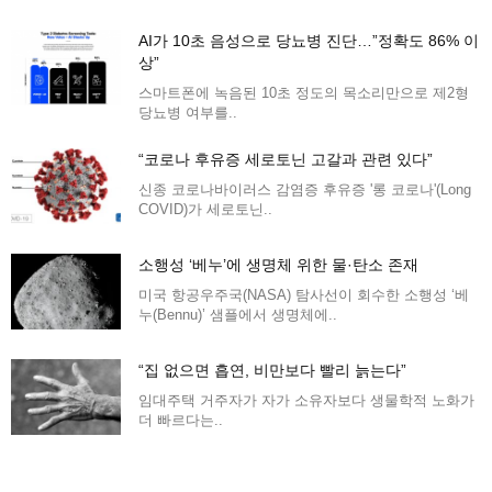
AI가 10초 음성으로 당뇨병 진단…”정확도 86% 이
상”
스마트폰에 녹음된 10초 정도의 목소리만으로 제2형
당뇨병 여부를..
“코로나 후유증 세로토닌 고갈과 관련 있다”
신종 코로나바이러스 감염증 후유증 '롱 코로나'(Long
COVID)가 세로토닌..
소행성 ‘베누’에 생명체 위한 물·탄소 존재
미국 항공우주국(NASA) 탐사선이 회수한 소행성 ‘베
누(Bennu)’ 샘플에서 생명체에..
“집 없으면 흡연, 비만보다 빨리 늙는다”
임대주택 거주자가 자가 소유자보다 생물학적 노화가
더 빠르다는..