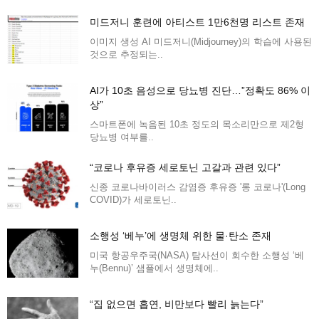
미드저니 훈련에 아티스트 1만6천명 리스트 존재
이미지 생성 AI 미드저니(Midjourney)의 학습에 사용된
것으로 추정되는..
AI가 10초 음성으로 당뇨병 진단…”정확도 86% 이
상”
스마트폰에 녹음된 10초 정도의 목소리만으로 제2형
당뇨병 여부를..
“코로나 후유증 세로토닌 고갈과 관련 있다”
신종 코로나바이러스 감염증 후유증 '롱 코로나'(Long
COVID)가 세로토닌..
소행성 ‘베누’에 생명체 위한 물·탄소 존재
미국 항공우주국(NASA) 탐사선이 회수한 소행성 ‘베
누(Bennu)’ 샘플에서 생명체에..
“집 없으면 흡연, 비만보다 빨리 늙는다”