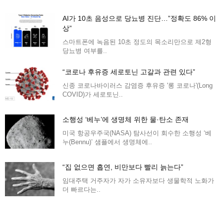
AI가 10초 음성으로 당뇨병 진단…”정확도 86% 이
상”
스마트폰에 녹음된 10초 정도의 목소리만으로 제2형
당뇨병 여부를..
“코로나 후유증 세로토닌 고갈과 관련 있다”
신종 코로나바이러스 감염증 후유증 '롱 코로나'(Long
COVID)가 세로토닌..
소행성 ‘베누’에 생명체 위한 물·탄소 존재
미국 항공우주국(NASA) 탐사선이 회수한 소행성 ‘베
누(Bennu)’ 샘플에서 생명체에..
“집 없으면 흡연, 비만보다 빨리 늙는다”
임대주택 거주자가 자가 소유자보다 생물학적 노화가
더 빠르다는..