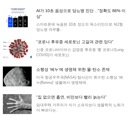
AI가 10초 음성으로 당뇨병 진단…”정확도 86% 이
상”
스마트폰에 녹음된 10초 정도의 목소리만으로 제2형
당뇨병 여부를..
“코로나 후유증 세로토닌 고갈과 관련 있다”
신종 코로나바이러스 감염증 후유증 '롱 코로나'(Long
COVID)가 세로토닌..
소행성 ‘베누’에 생명체 위한 물·탄소 존재
미국 항공우주국(NASA) 탐사선이 회수한 소행성 ‘베
누(Bennu)’ 샘플에서 생명체에..
“집 없으면 흡연, 비만보다 빨리 늙는다”
임대주택 거주자가 자가 소유자보다 생물학적 노화가
더 빠르다는..