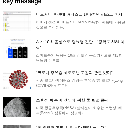
key message
미드저니 훈련에 아티스트 1만6천명 리스트 존재
이미지 생성 AI 미드저니(Midjourney)의 학습에 사용된
것으로 추정되는..
AI가 10초 음성으로 당뇨병 진단…”정확도 86% 이
상”
스마트폰에 녹음된 10초 정도의 목소리만으로 제2형
당뇨병 여부를..
“코로나 후유증 세로토닌 고갈과 관련 있다”
신종 코로나바이러스 감염증 후유증 '롱 코로나'(Long
COVID)가 세로토닌..
소행성 ‘베누’에 생명체 위한 물·탄소 존재
미국 항공우주국(NASA) 탐사선이 회수한 소행성 ‘베
누(Bennu)’ 샘플에서 생명체에..
“집 없으면 흡연, 비만보다 빨리 늙는다”