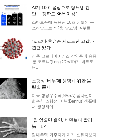
AI가 10초 음성으로 당뇨병 진
단…”정확도 86% 이상”
스마트폰에 녹음된 10초 정도의 목
소리만으로 제2형 당뇨병 여부를..
“코로나 후유증 세로토닌 고갈과
관련 있다”
신종 코로나바이러스 감염증 후유증
'롱 코로나'(Long COVID)가 세로토
닌..
소행성 ‘베누’에 생명체 위한 물·
탄소 존재
미국 항공우주국(NASA) 탐사선이
회수한 소행성 ‘베누(Bennu)’ 샘플에
서 생명체에..
“집 없으면 흡연, 비만보다 빨리
늙는다”
임대주택 거주자가 자가 소유자보다