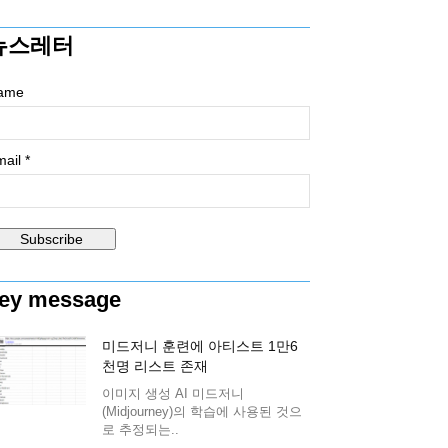
뉴스레터
ame
ail *
ey message
미드저니 훈련에 아티스트 1만6
천명 리스트 존재
이미지 생성 AI 미드저니
(Midjourney)의 학습에 사용된 것으
로 추정되는..