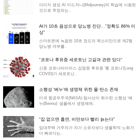
이미지 생성 AI 미드저니(Midjourney)의 학습에 사용된
것으로 추정되는..
AI가 10초 음성으로 당뇨병 진단…”정확도 86% 이
상”
스마트폰에 녹음된 10초 정도의 목소리만으로 제2형
당뇨병 여부를..
“코로나 후유증 세로토닌 고갈과 관련 있다”
신종 코로나바이러스 감염증 후유증 '롱 코로나'(Long
COVID)가 세로토닌..
소행성 ‘베누’에 생명체 위한 물·탄소 존재
미국 항공우주국(NASA) 탐사선이 회수한 소행성 ‘베
누(Bennu)’ 샘플에서 생명체에..
“집 없으면 흡연, 비만보다 빨리 늙는다”
임대주택 거주자가 자가 소유자보다 생물학적 노화가
더 빠르다는..