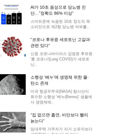
AI가 10초 음성으로 당뇨병 진
단…”정확도 86% 이상”
스마트폰에 녹음된 10초 정도의 목
소리만으로 제2형 당뇨병 여부를..
“코로나 후유증 세로토닌 고갈과
관련 있다”
신종 코로나바이러스 감염증 후유증
'롱 코로나'(Long COVID)가 세로토
닌..
소행성 ‘베누’에 생명체 위한 물·
탄소 존재
미국 항공우주국(NASA) 탐사선이
회수한 소행성 ‘베누(Bennu)’ 샘플에
서 생명체에..
“집 없으면 흡연, 비만보다 빨리
늙는다”
임대주택 거주자가 자가 소유자보다