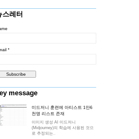
뉴스레터
ame
ail *
ey message
미드저니 훈련에 아티스트 1만6
천명 리스트 존재
이미지 생성 AI 미드저니
(Midjourney)의 학습에 사용된 것으
로 추정되는..