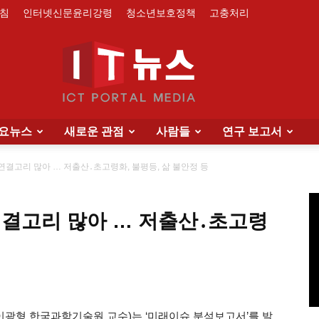
침
인터넷신문윤리강령
청소년보호정책
고충처리
요뉴스
새로운 관점
사람들
연구 보고서
IT
연결고리 많아 … 저출산․초고령화, 불평등, 삶 불안정 등
연결고리 많아 … 저출산․초고령
News
광형 한국과학기술원 교수)는 ‘미래이슈 분석보고서’를 발