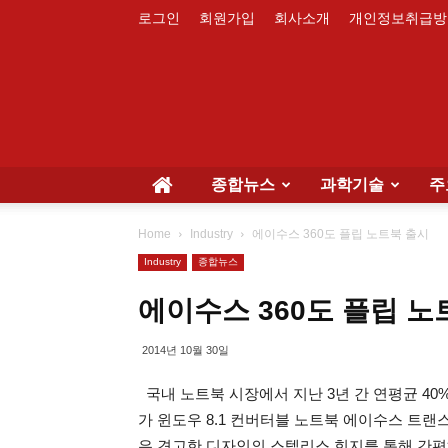
로그인
회원가입
회사소개
개인정보취급방
종합뉴스
과학기술
주
Home
Industry
에이수스 360도 플립 노트북 출시
Industry
종합뉴스
에이수스 360도 플립 노
2014년 10월 30일
국내 노트북 시장에서 지난 3년 간 연평균 40%의 
가 윈도우 8.1 컨버터블 노트북 에이수스 트랜스포머 북
은 견고한 디자인의 스텝리스 힌지를 통해 간편