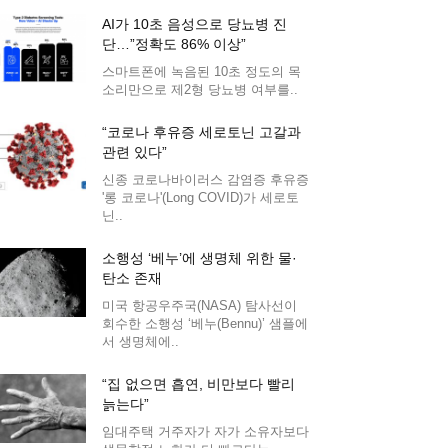
AI가 10초 음성으로 당뇨병 진
단…”정확도 86% 이상”
스마트폰에 녹음된 10초 정도의 목
소리만으로 제2형 당뇨병 여부를..
“코로나 후유증 세로토닌 고갈과
관련 있다”
신종 코로나바이러스 감염증 후유증
'롱 코로나'(Long COVID)가 세로토
닌..
소행성 ‘베누’에 생명체 위한 물·
탄소 존재
미국 항공우주국(NASA) 탐사선이
회수한 소행성 ‘베누(Bennu)’ 샘플에
서 생명체에..
“집 없으면 흡연, 비만보다 빨리
늙는다”
임대주택 거주자가 자가 소유자보다