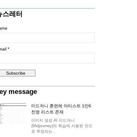
뉴스레터
ame
ail *
ey message
미드저니 훈련에 아티스트 1만6
천명 리스트 존재
이미지 생성 AI 미드저니
(Midjourney)의 학습에 사용된 것으
로 추정되는..