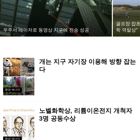
골프장 잡초
우주서 레이저로 동영상 지구에 전송 성공
학 역발상”
개는 지구 자기장 이용해 방향 잡는
다
환경·에너지
노벨화학상, 리튬이온전지 개척자
3명 공동수상
환경·에너지