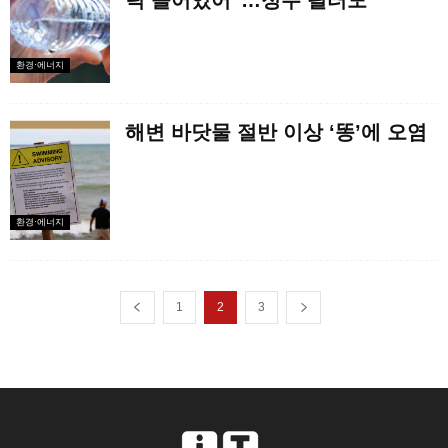
틱 들어있어”…정수 필터도
환경·에너지
해변 바닷물 절반 이상 ‘똥’에 오염
환경·에너지
1
2
3