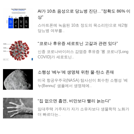
AI가 10초 음성으로 당뇨병 진단…”정확도 86% 이
상”
스마트폰에 녹음된 10초 정도의 목소리만으로 제2형
당뇨병 여부를..
“코로나 후유증 세로토닌 고갈과 관련 있다”
신종 코로나바이러스 감염증 후유증 '롱 코로나'(Long
COVID)가 세로토닌..
소행성 ‘베누’에 생명체 위한 물·탄소 존재
미국 항공우주국(NASA) 탐사선이 회수한 소행성 ‘베
누(Bennu)’ 샘플에서 생명체에..
“집 없으면 흡연, 비만보다 빨리 늙는다”
임대주택 거주자가 자가 소유자보다 생물학적 노화가
더 빠르다는..