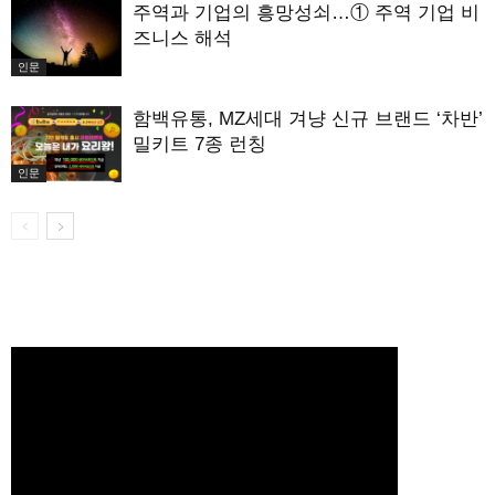
주역과 기업의 흥망성쇠…① 주역 기업 비
즈니스 해석
인문
함백유통, MZ세대 겨냥 신규 브랜드 ‘차반’
밀키트 7종 런칭
인문