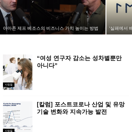
아마존 제프 베조스의 비즈니스 가치 높이는 방법
‘실패에서 
“여성 연구자 감소는 성차별뿐만
아니다”
사람들
[칼럼] 포스트코로나 산업 및 유망
기술 변화와 지속가능 발전
사람들