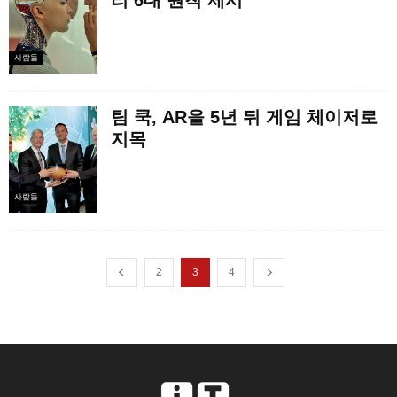
리 6대 원칙 제시
사람들
팀 쿡, AR을 5년 뒤 게임 체이저로
지목
사람들
2
3
4