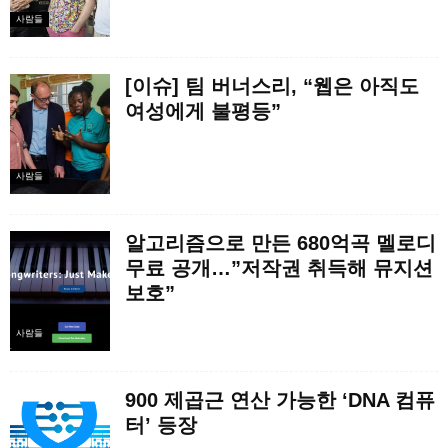
사람들
[이슈] 팀 버너스리, “웹은 아직도
여성에게 불평등”
사람들
알고리즘으로 만든 680억곡 멜로디
무료 공개…”저작권 취득해 뮤지션
보호”
사람들
900 제곱근 연산 가능한 ‘DNA 컴퓨
터’ 등장