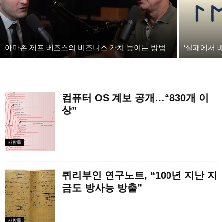
아마존 제프 베조스의 비즈니스 가치 높이는 방법
‘실패에서 
컴퓨터 OS 계보 공개…“830개 이
상”
사람들
퀴리부인 연구노트, “100년 지난 지
금도 방사능 방출”
사람들