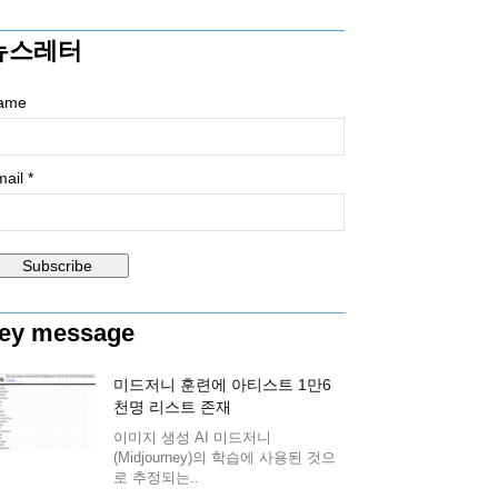
뉴스레터
ame
ail *
ey message
미드저니 훈련에 아티스트 1만6
천명 리스트 존재
이미지 생성 AI 미드저니
(Midjourney)의 학습에 사용된 것으
로 추정되는..