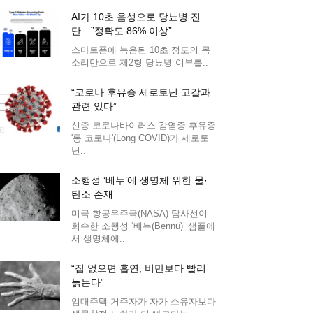
AI가 10초 음성으로 당뇨병 진
단…”정확도 86% 이상”
스마트폰에 녹음된 10초 정도의 목
소리만으로 제2형 당뇨병 여부를..
“코로나 후유증 세로토닌 고갈과
관련 있다”
신종 코로나바이러스 감염증 후유증
'롱 코로나'(Long COVID)가 세로토
닌..
소행성 ‘베누’에 생명체 위한 물·
탄소 존재
미국 항공우주국(NASA) 탐사선이
회수한 소행성 ‘베누(Bennu)’ 샘플에
서 생명체에..
“집 없으면 흡연, 비만보다 빨리
늙는다”
임대주택 거주자가 자가 소유자보다