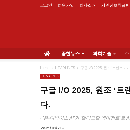
로그인
회원가입
회사소개
개인정보취급방
종합뉴스
과학기술
주
Home
HEADLINES
구글 I/O 2025, 원조 ‘트랜스
HEADLINES
구글 I/O 2025, 원조
다.
- '온-디바이스 AI'와 '멀티모달 에이전트'로 
2025년 5월 21일