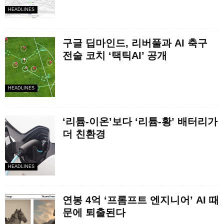
HEADLINES
구글 딥마인드, 리버풀과 AI 축구
전술 코치 ‘택틱AI’ 공개
HEADLINES
‘리튬-이온’보다 ‘리튬-황’ 배터리가
더 친환경
HEADLINES
연봉 4억 ‘프롬프트 엔지니어’ AI 때
문에 퇴출된다