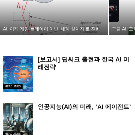
AI, 이제 게임 플레이어 아닌 ‘세계 설계자’로 진화
구글 AI,
[보고서] 딥씨크 출현과 한국 AI 미
래전략
HEADLINES
인공지능(AI)의 미래, ‘AI 에이전트’
HEADLINES