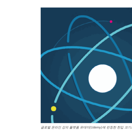
글로벌 온라인 강의 플랫폼 유데미(Udemy)에 런칭한 한입 크기로 잘라먹는