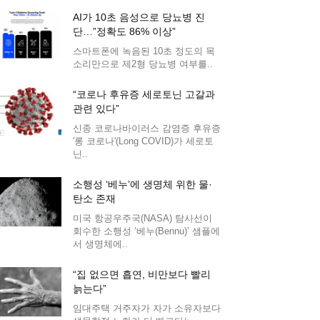
AI가 10초 음성으로 당뇨병 진
단…”정확도 86% 이상”
스마트폰에 녹음된 10초 정도의 목
소리만으로 제2형 당뇨병 여부를..
“코로나 후유증 세로토닌 고갈과
관련 있다”
신종 코로나바이러스 감염증 후유증
'롱 코로나'(Long COVID)가 세로토
닌..
소행성 ‘베누’에 생명체 위한 물·
탄소 존재
미국 항공우주국(NASA) 탐사선이
회수한 소행성 ‘베누(Bennu)’ 샘플에
서 생명체에..
“집 없으면 흡연, 비만보다 빨리
늙는다”
임대주택 거주자가 자가 소유자보다