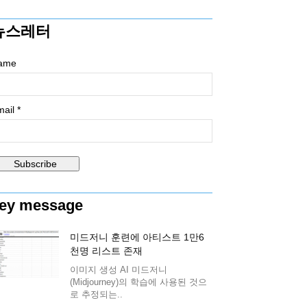
뉴스레터
ame
ail *
ey message
미드저니 훈련에 아티스트 1만6
천명 리스트 존재
이미지 생성 AI 미드저니
(Midjourney)의 학습에 사용된 것으
로 추정되는..