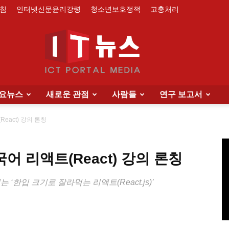
침
인터넷신문윤리강령
청소년보호정책
고충처리
요뉴스
새로운 관점
사람들
연구 보고서
IT
eact) 강의 론칭
국어 리액트(React) 강의 론칭
News
 ‘한입 크기로 잘라먹는 리액트(React.js)’