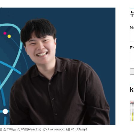
N
Em
k
 리액트(React.js) 강사 winterlood. [출처: Udemy]