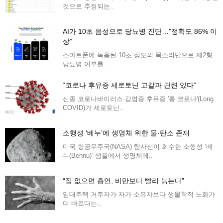
것으로 추정되는..
AI가 10초 음성으로 당뇨병 진단…”정확도 86% 이
상”
스마트폰에 녹음된 10초 정도의 목소리만으로 제2형
당뇨병 여부를..
“코로나 후유증 세로토닌 고갈과 관련 있다”
신종 코로나바이러스 감염증 후유증 '롱 코로나'(Long
COVID)가 세로토닌..
소행성 ‘베누’에 생명체 위한 물·탄소 존재
미국 항공우주국(NASA) 탐사선이 회수한 소행성 ‘베
누(Bennu)’ 샘플에서 생명체에..
“집 없으면 흡연, 비만보다 빨리 늙는다”
임대주택 거주자가 자가 소유자보다 생물학적 노화가
더 빠르다는..