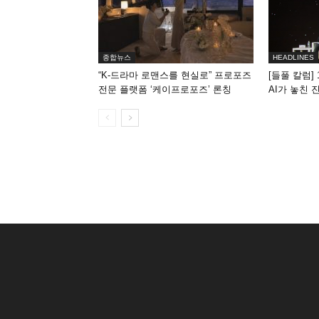
종합뉴스
HEADLINES
“K-드라마 로맨스를 현실로” 프로포즈
[들풀 칼럼] 
전문 플랫폼 ‘케이프로포즈’ 론칭
AI가 놓친 