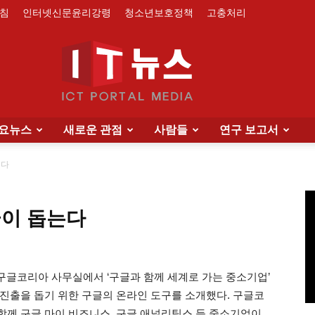
침
인터넷신문윤리강령
청소년보호정책
고충처리
요뉴스
새로운 관점
사람들
연구 보고서
IT
는다
글이 돕는다
News
역삼동 구글코리아 사무실에서 ‘구글과 함께 세계로 가는 중소기업’
진출을 돕기 위한 구글의 온라인 도구를 소개했다. 구글코
께 구글 마이 비즈니스, 구글 애널리틱스 등 중소기업이