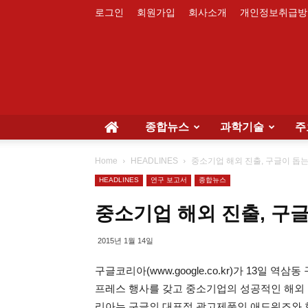
로그인
회원가입
회사소개
개인정보취급방
종합뉴스
과학기술
주
Home
HEADLINES
중소기업 해외 진출, 구글이 돕
HEADLINES
연구 보고서
종합뉴스
중소기업 해외 진출, 구
2015년 1월 14일
구글코리아(www.google.co.kr)가 13일 
프레스 행사를 갖고 중소기업의 성공적인 해외 
리아는 구글의 대표적 광고제품인 애드워즈와 함