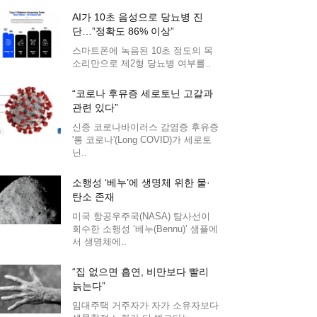
AI가 10초 음성으로 당뇨병 진
단…”정확도 86% 이상”
스마트폰에 녹음된 10초 정도의 목
소리만으로 제2형 당뇨병 여부를..
“코로나 후유증 세로토닌 고갈과
관련 있다”
신종 코로나바이러스 감염증 후유증
'롱 코로나'(Long COVID)가 세로토
닌..
소행성 ‘베누’에 생명체 위한 물·
탄소 존재
미국 항공우주국(NASA) 탐사선이
회수한 소행성 ‘베누(Bennu)’ 샘플에
서 생명체에..
“집 없으면 흡연, 비만보다 빨리
늙는다”
임대주택 거주자가 자가 소유자보다