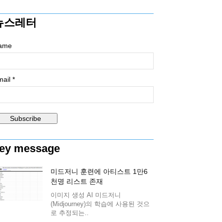
뉴스레터
ame
ail *
ey message
미드저니 훈련에 아티스트 1만6
천명 리스트 존재
이미지 생성 AI 미드저니
(Midjourney)의 학습에 사용된 것으
로 추정되는..