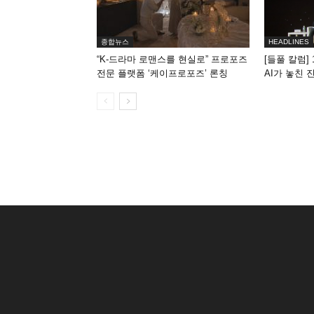
종합뉴스
HEADLINES
“K-드라마 로맨스를 현실로” 프로포즈
[들풀 칼럼] 
전문 플랫폼 ‘케이프로포즈’ 론칭
AI가 놓친 