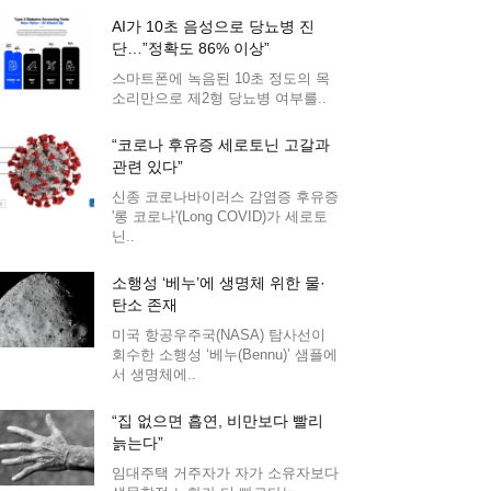
AI가 10초 음성으로 당뇨병 진
단…”정확도 86% 이상”
스마트폰에 녹음된 10초 정도의 목
소리만으로 제2형 당뇨병 여부를..
“코로나 후유증 세로토닌 고갈과
관련 있다”
신종 코로나바이러스 감염증 후유증
'롱 코로나'(Long COVID)가 세로토
닌..
소행성 ‘베누’에 생명체 위한 물·
탄소 존재
미국 항공우주국(NASA) 탐사선이
회수한 소행성 ‘베누(Bennu)’ 샘플에
서 생명체에..
“집 없으면 흡연, 비만보다 빨리
늙는다”
임대주택 거주자가 자가 소유자보다