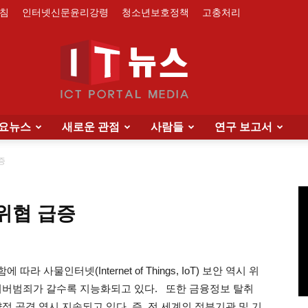
침
인터넷신문윤리강령
청소년보호정책
고충처리
요뉴스
새로운 관점
사람들
연구 보고서
IT
증
 위협 급증
News
사물인터넷(Internet of Things, IoT) 보안 역시 위
이버범죄가 갈수록 지능화되고 있다. 또한 금융정보 탈취
점 공격 역시 지속되고 있다. 즉, 전 세계의 정부기관 및 기