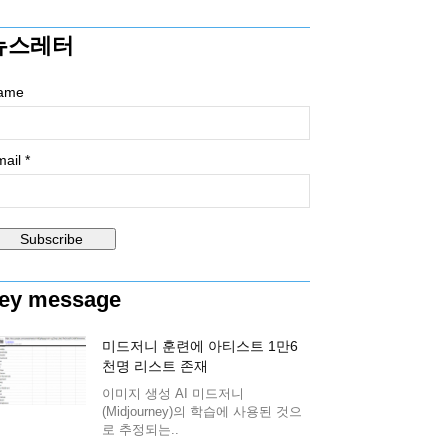
뉴스레터
ame
ail *
ey message
미드저니 훈련에 아티스트 1만6
천명 리스트 존재
이미지 생성 AI 미드저니
(Midjourney)의 학습에 사용된 것으
로 추정되는..