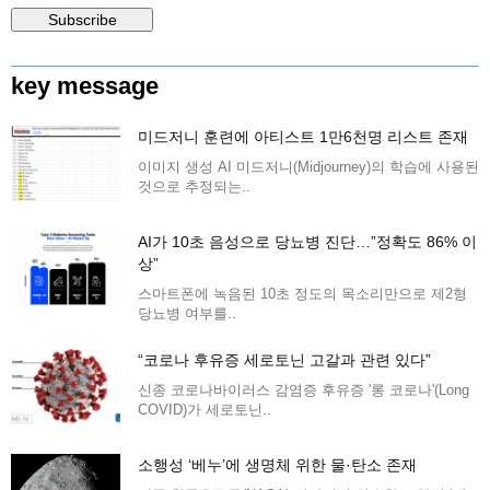
key message
미드저니 훈련에 아티스트 1만6천명 리스트 존재
이미지 생성 AI 미드저니(Midjourney)의 학습에 사용된
것으로 추정되는..
AI가 10초 음성으로 당뇨병 진단…”정확도 86% 이
상”
스마트폰에 녹음된 10초 정도의 목소리만으로 제2형
당뇨병 여부를..
“코로나 후유증 세로토닌 고갈과 관련 있다”
신종 코로나바이러스 감염증 후유증 '롱 코로나'(Long
COVID)가 세로토닌..
소행성 ‘베누’에 생명체 위한 물·탄소 존재