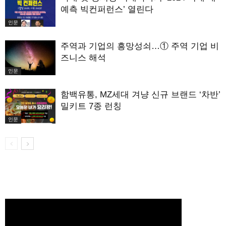
예측 빅컨퍼런스’ 열린다
인문
주역과 기업의 흥망성쇠…① 주역 기업 비
즈니스 해석
인문
함백유통, MZ세대 겨냥 신규 브랜드 ‘차반’
밀키트 7종 런칭
인문