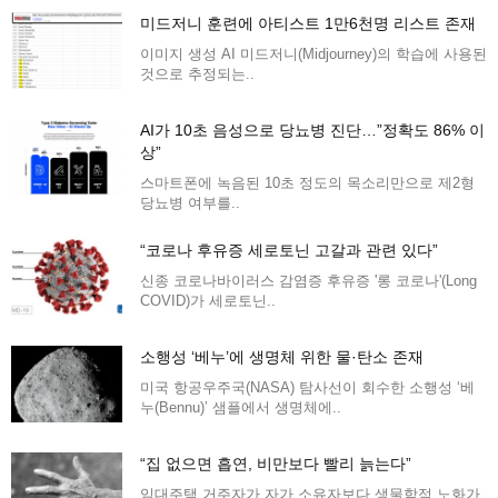
미드저니 훈련에 아티스트 1만6천명 리스트 존재
이미지 생성 AI 미드저니(Midjourney)의 학습에 사용된
것으로 추정되는..
AI가 10초 음성으로 당뇨병 진단…”정확도 86% 이
상”
스마트폰에 녹음된 10초 정도의 목소리만으로 제2형
당뇨병 여부를..
“코로나 후유증 세로토닌 고갈과 관련 있다”
신종 코로나바이러스 감염증 후유증 '롱 코로나'(Long
COVID)가 세로토닌..
소행성 ‘베누’에 생명체 위한 물·탄소 존재
미국 항공우주국(NASA) 탐사선이 회수한 소행성 ‘베
누(Bennu)’ 샘플에서 생명체에..
“집 없으면 흡연, 비만보다 빨리 늙는다”
임대주택 거주자가 자가 소유자보다 생물학적 노화가