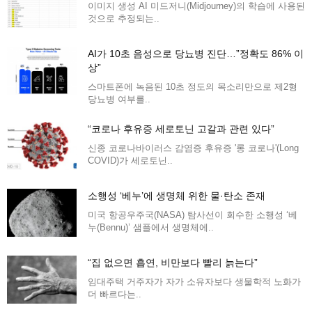
이미지 생성 AI 미드저니(Midjourney)의 학습에 사용된
것으로 추정되는..
AI가 10초 음성으로 당뇨병 진단…”정확도 86% 이
상”
스마트폰에 녹음된 10초 정도의 목소리만으로 제2형
당뇨병 여부를..
“코로나 후유증 세로토닌 고갈과 관련 있다”
신종 코로나바이러스 감염증 후유증 '롱 코로나'(Long
COVID)가 세로토닌..
소행성 ‘베누’에 생명체 위한 물·탄소 존재
미국 항공우주국(NASA) 탐사선이 회수한 소행성 ‘베
누(Bennu)’ 샘플에서 생명체에..
“집 없으면 흡연, 비만보다 빨리 늙는다”
임대주택 거주자가 자가 소유자보다 생물학적 노화가
더 빠르다는..