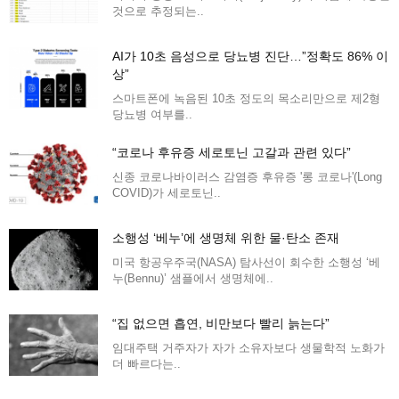
것으로 추정되는..
AI가 10초 음성으로 당뇨병 진단…”정확도 86% 이
상”
스마트폰에 녹음된 10초 정도의 목소리만으로 제2형
당뇨병 여부를..
“코로나 후유증 세로토닌 고갈과 관련 있다”
신종 코로나바이러스 감염증 후유증 '롱 코로나'(Long
COVID)가 세로토닌..
소행성 ‘베누’에 생명체 위한 물·탄소 존재
미국 항공우주국(NASA) 탐사선이 회수한 소행성 ‘베
누(Bennu)’ 샘플에서 생명체에..
“집 없으면 흡연, 비만보다 빨리 늙는다”
임대주택 거주자가 자가 소유자보다 생물학적 노화가
더 빠르다는..