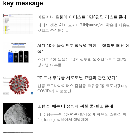
key message
미드저니 훈련에 아티스트 1만6천명 리스트 존재
이미지 생성 AI 미드저니(Midjourney)의 학습에 사용된
것으로 추정되는..
AI가 10초 음성으로 당뇨병 진단…”정확도 86% 이
상”
스마트폰에 녹음된 10초 정도의 목소리만으로 제2형
당뇨병 여부를..
“코로나 후유증 세로토닌 고갈과 관련 있다”
신종 코로나바이러스 감염증 후유증 '롱 코로나'(Long
COVID)가 세로토닌..
소행성 ‘베누’에 생명체 위한 물·탄소 존재
미국 항공우주국(NASA) 탐사선이 회수한 소행성 ‘베
누(Bennu)’ 샘플에서 생명체에..