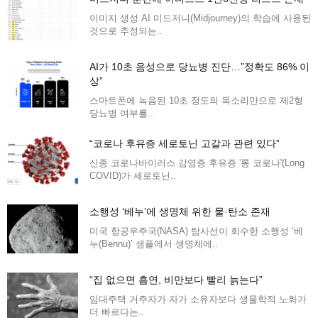
이미지 생성 AI 미드저니(Midjourney)의 학습에 사용된
것으로 추정되는..
AI가 10초 음성으로 당뇨병 진단…”정확도 86% 이
상”
스마트폰에 녹음된 10초 정도의 목소리만으로 제2형
당뇨병 여부를..
“코로나 후유증 세로토닌 고갈과 관련 있다”
신종 코로나바이러스 감염증 후유증 '롱 코로나'(Long
COVID)가 세로토닌..
소행성 ‘베누’에 생명체 위한 물·탄소 존재
미국 항공우주국(NASA) 탐사선이 회수한 소행성 ‘베
누(Bennu)’ 샘플에서 생명체에..
“집 없으면 흡연, 비만보다 빨리 늙는다”
임대주택 거주자가 자가 소유자보다 생물학적 노화가
더 빠르다는..